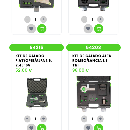
-
+
-
+
54216
54203
KIT DE CALADO
KIT DE CALADO ALFA
FIAT/OPEL/ALFA 1.9,
ROMEO/LANCIA 1.8
2.4L 16V
TBI
52,00 €
96,00 €
-
+
-
+