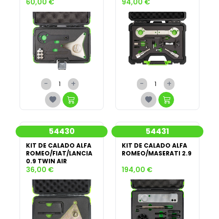
60,00 €
94,00 €
-
+
-
+
54430
54431
KIT DE CALADO ALFA
KIT DE CALADO ALFA
ROMEO/FIAT/LANCIA
ROMEO/MASERATI 2.9
0.9 TWIN AIR
36,00 €
194,00 €