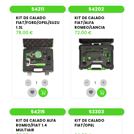
54211
54202
KIT DE CALADO
KIT DE CALADO
FIAT/FORD/OPEL/SUZUKI
FIAT/ALFA
1.3L
ROMEO/LANCIA
78,00 €
72,00 €
-
+
-
+
54215
53303
KIT DE CALADO ALFA
KIT DE CALADO
ROMEO/FIAT 1.4
FIAT/OPEL
MULTIAIR