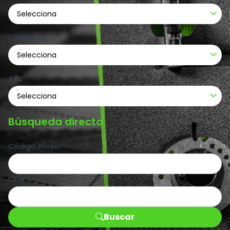
Selecciona
Cilindrada
Selecciona
Año
Selecciona
Búsqueda directa
Código motor
OEM
Buscar