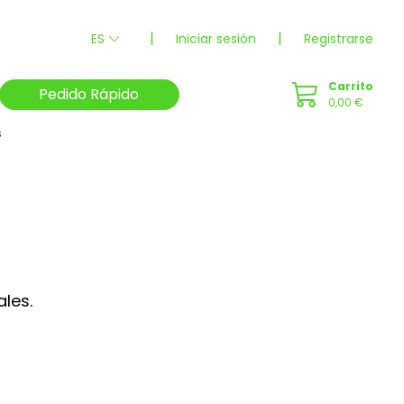
|
|
ES
Iniciar sesión
Registrarse
Carrito
Pedido Rápido
0,00 €
s
les.