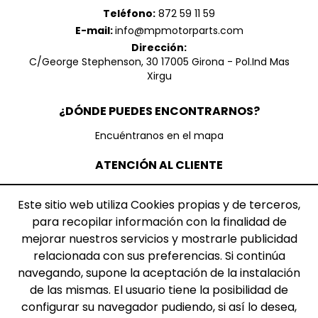
Teléfono:
872 59 11 59
E-mail:
info@mpmotorparts.com
Dirección:
C/George Stephenson, 30 17005 Girona - Pol.Ind Mas
Xirgu
¿DÓNDE PUEDES ENCONTRARNOS?
Encuéntranos en el mapa
ATENCIÓN AL CLIENTE
Contáctanos
Este sitio web utiliza Cookies propias y de terceros,
Envíos y devoluciones
Incidencias transporte
para recopilar información con la finalidad de
mejorar nuestros servicios y mostrarle publicidad
TEXTOS LEGALES
relacionada con sus preferencias. Si continúa
navegando, supone la aceptación de la instalación
Aviso legal
Condiciones de uso
de las mismas. El usuario tiene la posibilidad de
Política de privacidad
configurar su navegador pudiendo, si así lo desea,
Política de cookies